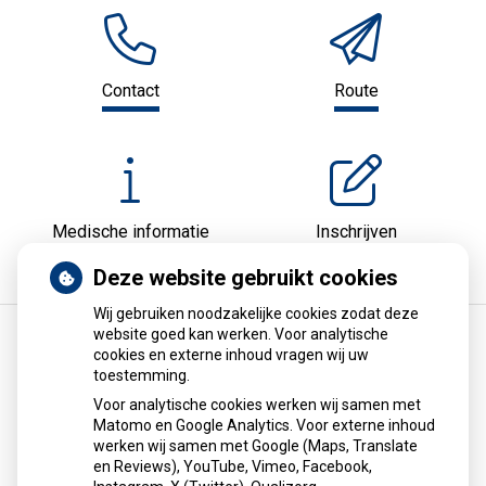
Contact
Route
Medische informatie
Inschrijven
Deze website gebruikt cookies
Wij gebruiken noodzakelijke cookies zodat deze
website goed kan werken. Voor analytische
cookies en externe inhoud vragen wij uw
Terugroepactie babyvoeding Nestlé: bacterie
toestemming.
kan baby’s ziek maken
Voor analytische cookies werken wij samen met
Matomo en Google Analytics. Voor externe inhoud
Nestlé roept de babyvoeding Little Steps 1 en Alfamino
werken wij samen met Google (Maps, Translate
terug vanwege mogelijke aanwezigheid van de bacterie
en Reviews), YouTube, Vimeo, Facebook,