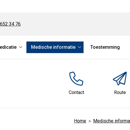
 652 34 76
dicatie
Medische informatie
Toestemming
Overbruggingsmedicatie
Medische
submenu
informatie
submenu
Contact
Route
Home
Medische informa