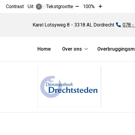
Tekst
Tekst
Contrast
Tekstgrootte
100%
Uit
verkleinen
vergroten
Dienstapotheek
met
met
Drechtsteden
Karel Lotsyweg
8
3318 AL
Dordrecht
Tel:
078 -
10%
10%
Hoofdmenu
Home
Over ons
Overbruggingsme
Over
ons
submenu